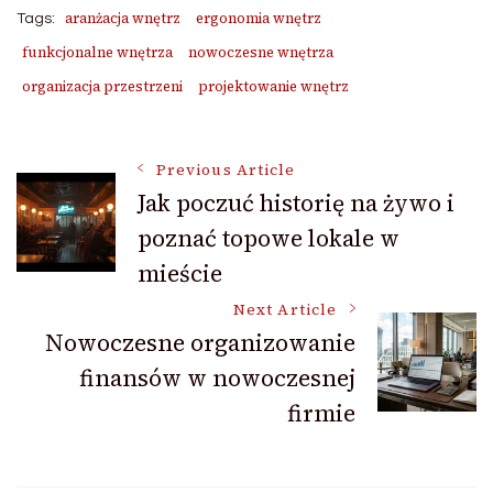
aranżacja wnętrz
ergonomia wnętrz
Tags:
funkcjonalne wnętrza
nowoczesne wnętrza
organizacja przestrzeni
projektowanie wnętrz
Post
Previous Article
Jak poczuć historię na żywo i
poznać topowe lokale w
Navigation
mieście
Next Article
Nowoczesne organizowanie
finansów w nowoczesnej
firmie